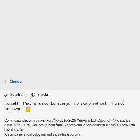
Članovi
Svetli stil
Srpski
Kontakt
Pravila i uslovi korišćenja
Politika privatnosti
Pomoć
Naslovna
R
S
S
®
Community platform by XenForo
© 2010-2025 XenForo Ltd.
Copyright ©
Krstarica
d.o.o.
1999-2026. Sva prava zadržana. Zabranjena je reprodukcija u celini i u delovima
bez dozvole.
Krstarica ne snosi odgovornost za sadržaj poruka.