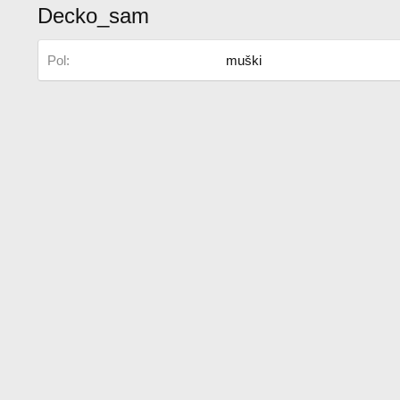
Decko_sam
Pol
muški