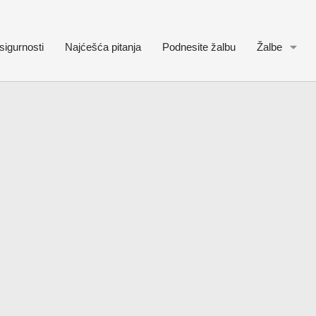
sigurnosti
Najćešća pitanja
Podnesite žalbu
Žalbe