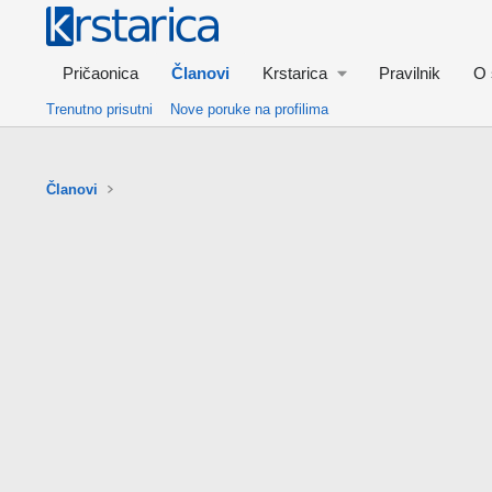
Pričaonica
Članovi
Krstarica
Pravilnik
O 
Trenutno prisutni
Nove poruke na profilima
Članovi