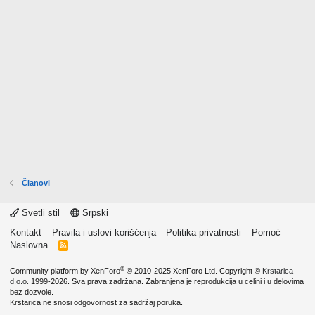
Članovi
Svetli stil
Srpski
Kontakt
Pravila i uslovi korišćenja
Politika privatnosti
Pomoć
Naslovna
R
S
S
®
Community platform by XenForo
© 2010-2025 XenForo Ltd.
Copyright ©
Krstarica
d.o.o.
1999-2026. Sva prava zadržana. Zabranjena je reprodukcija u celini i u delovima
bez dozvole.
Krstarica ne snosi odgovornost za sadržaj poruka.