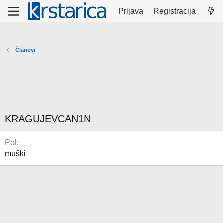
Prijava
Registracija
Članovi
KRAGUJEVCAN1N
Pol
muški