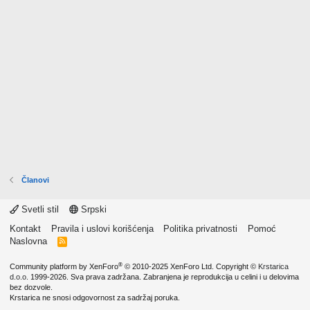
Članovi
Svetli stil
Srpski
Kontakt
Pravila i uslovi korišćenja
Politika privatnosti
Pomoć
Naslovna
R
S
S
®
Community platform by XenForo
© 2010-2025 XenForo Ltd.
Copyright ©
Krstarica
d.o.o.
1999-2026. Sva prava zadržana. Zabranjena je reprodukcija u celini i u delovima
bez dozvole.
Krstarica ne snosi odgovornost za sadržaj poruka.