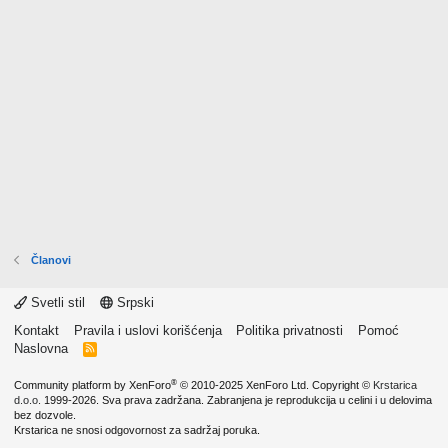
Članovi
Svetli stil
Srpski
Kontakt
Pravila i uslovi korišćenja
Politika privatnosti
Pomoć
Naslovna
R
S
S
®
Community platform by XenForo
© 2010-2025 XenForo Ltd.
Copyright ©
Krstarica
d.o.o.
1999-2026. Sva prava zadržana. Zabranjena je reprodukcija u celini i u delovima
bez dozvole.
Krstarica ne snosi odgovornost za sadržaj poruka.