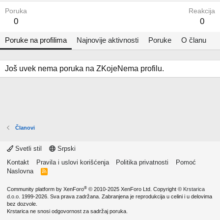
Poruka
Reakcija
0
0
Poruke na profilima
Najnovije aktivnosti
Poruke
O članu
Još uvek nema poruka na ZKojeNema profilu.
Članovi
Svetli stil
Srpski
Kontakt
Pravila i uslovi korišćenja
Politika privatnosti
Pomoć
Naslovna
R
S
S
®
Community platform by XenForo
© 2010-2025 XenForo Ltd.
Copyright ©
Krstarica
d.o.o.
1999-2026. Sva prava zadržana. Zabranjena je reprodukcija u celini i u delovima
bez dozvole.
Krstarica ne snosi odgovornost za sadržaj poruka.