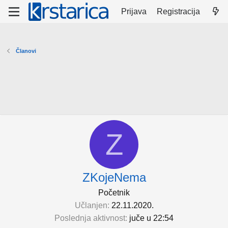
Prijava
Registracija
Članovi
Z
ZKojeNema
Početnik
Učlanjen
22.11.2020.
Poslednja aktivnost
juče u 22:54