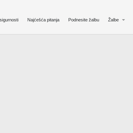
sigurnosti
Najćešća pitanja
Podnesite žalbu
Žalbe