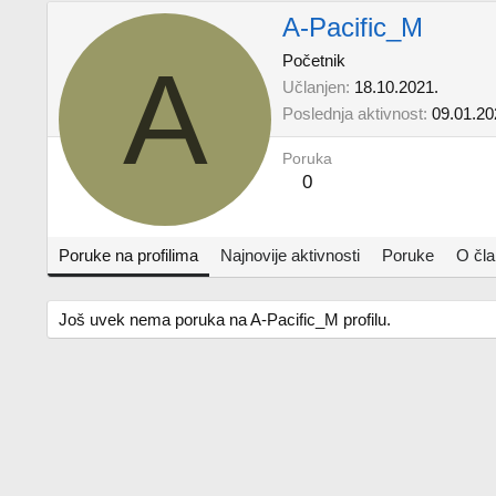
A-Pacific_M
A
Početnik
Učlanjen
18.10.2021.
Poslednja aktivnost
09.01.20
Poruka
0
Poruke na profilima
Najnovije aktivnosti
Poruke
O čl
Još uvek nema poruka na A-Pacific_M profilu.