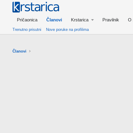
Pričaonica
Članovi
Krstarica
Pravilnik
O 
Trenutno prisutni
Nove poruke na profilima
Članovi