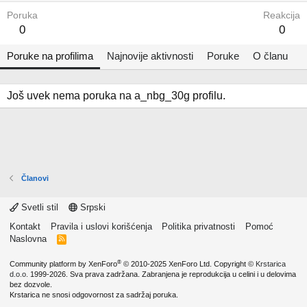
Poruka
Reakcija
0
0
Poruke na profilima
Najnovije aktivnosti
Poruke
O članu
Još uvek nema poruka na a_nbg_30g profilu.
Članovi
Svetli stil
Srpski
Kontakt
Pravila i uslovi korišćenja
Politika privatnosti
Pomoć
Naslovna
R
S
S
®
Community platform by XenForo
© 2010-2025 XenForo Ltd.
Copyright ©
Krstarica
d.o.o.
1999-2026. Sva prava zadržana. Zabranjena je reprodukcija u celini i u delovima
bez dozvole.
Krstarica ne snosi odgovornost za sadržaj poruka.