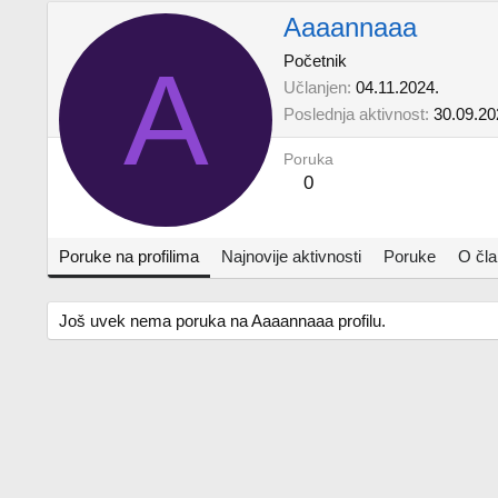
Aaaannaaa
A
Početnik
Učlanjen
04.11.2024.
Poslednja aktivnost
30.09.20
Poruka
0
Poruke na profilima
Najnovije aktivnosti
Poruke
O čl
Još uvek nema poruka na Aaaannaaa profilu.