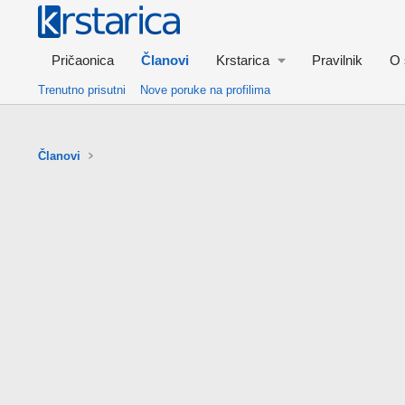
Pričaonica
Članovi
Krstarica
Pravilnik
O 
Trenutno prisutni
Nove poruke na profilima
Članovi