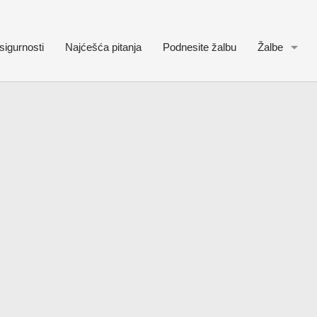
sigurnosti
Najćešća pitanja
Podnesite žalbu
Žalbe