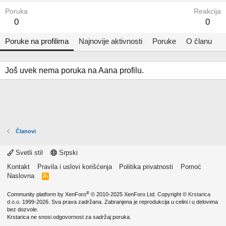
Poruka
Reakcija
0
0
Poruke na profilima
Najnovije aktivnosti
Poruke
O članu
Još uvek nema poruka na Aana profilu.
Članovi
Svetli stil
Srpski
Kontakt
Pravila i uslovi korišćenja
Politika privatnosti
Pomoć
Naslovna
R
S
S
®
Community platform by XenForo
© 2010-2025 XenForo Ltd.
Copyright ©
Krstarica
d.o.o.
1999-2026. Sva prava zadržana. Zabranjena je reprodukcija u celini i u delovima
bez dozvole.
Krstarica ne snosi odgovornost za sadržaj poruka.