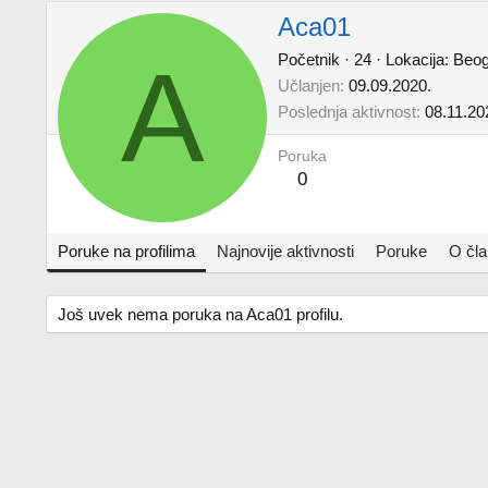
Aca01
A
Početnik
·
24
·
Lokacija:
Beog
Učlanjen
09.09.2020.
Poslednja aktivnost
08.11.20
Poruka
0
Poruke na profilima
Najnovije aktivnosti
Poruke
O čl
Još uvek nema poruka na Aca01 profilu.