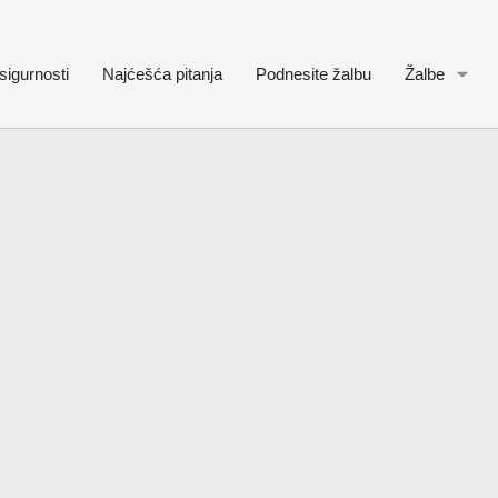
sigurnosti
Najćešća pitanja
Podnesite žalbu
Žalbe