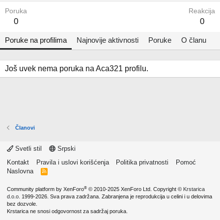
Poruka
Reakcija
0
0
Poruke na profilima
Najnovije aktivnosti
Poruke
O članu
Još uvek nema poruka na Aca321 profilu.
Članovi
Svetli stil
Srpski
Kontakt
Pravila i uslovi korišćenja
Politika privatnosti
Pomoć
Naslovna
R
S
S
®
Community platform by XenForo
© 2010-2025 XenForo Ltd.
Copyright ©
Krstarica
d.o.o.
1999-2026. Sva prava zadržana. Zabranjena je reprodukcija u celini i u delovima
bez dozvole.
Krstarica ne snosi odgovornost za sadržaj poruka.