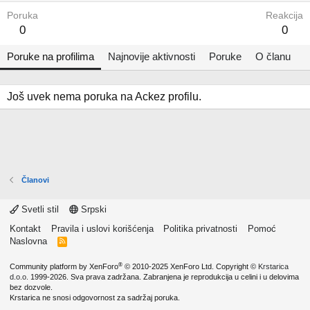
Poruka
Reakcija
0
0
Poruke na profilima
Najnovije aktivnosti
Poruke
O članu
Još uvek nema poruka na Ackez profilu.
Članovi
Svetli stil
Srpski
Kontakt
Pravila i uslovi korišćenja
Politika privatnosti
Pomoć
Naslovna
R
S
S
®
Community platform by XenForo
© 2010-2025 XenForo Ltd.
Copyright ©
Krstarica
d.o.o.
1999-2026. Sva prava zadržana. Zabranjena je reprodukcija u celini i u delovima
bez dozvole.
Krstarica ne snosi odgovornost za sadržaj poruka.