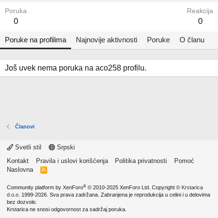
Poruka
Reakcija
0
0
Poruke na profilima
Najnovije aktivnosti
Poruke
O članu
Još uvek nema poruka na aco258 profilu.
Članovi
Svetli stil
Srpski
Kontakt
Pravila i uslovi korišćenja
Politika privatnosti
Pomoć
Naslovna
R
S
S
®
Community platform by XenForo
© 2010-2025 XenForo Ltd.
Copyright ©
Krstarica
d.o.o.
1999-2026. Sva prava zadržana. Zabranjena je reprodukcija u celini i u delovima
bez dozvole.
Krstarica ne snosi odgovornost za sadržaj poruka.