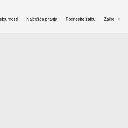
sigurnosti
Najćešća pitanja
Podnesite žalbu
Žalbe