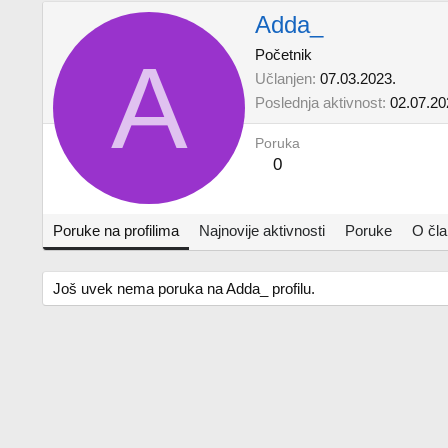
Adda_
A
Početnik
Učlanjen
07.03.2023.
Poslednja aktivnost
02.07.20
Poruka
0
Poruke na profilima
Najnovije aktivnosti
Poruke
O čl
Još uvek nema poruka na Adda_ profilu.