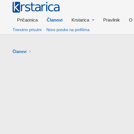
Pričaonica
Članovi
Krstarica
Pravilnik
O 
Trenutno prisutni
Nove poruke na profilima
Članovi