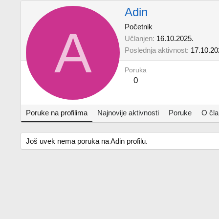
Adin
A
Početnik
Učlanjen
16.10.2025.
Poslednja aktivnost
17.10.20
Poruka
0
Poruke na profilima
Najnovije aktivnosti
Poruke
O čl
Još uvek nema poruka na Adin profilu.