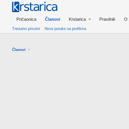
Pričaonica
Članovi
Krstarica
Pravilnik
O 
Trenutno prisutni
Nove poruke na profilima
Članovi