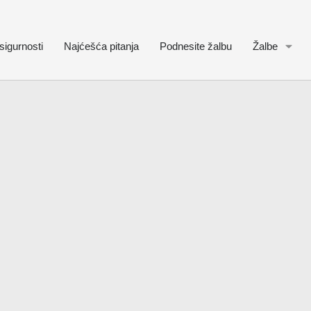
sigurnosti
Najćešća pitanja
Podnesite žalbu
Žalbe