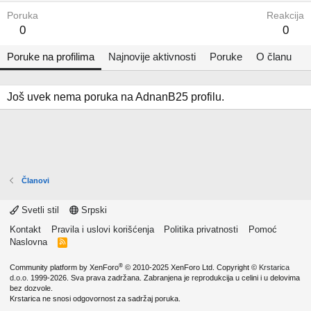
Poruka
Reakcija
0
0
Poruke na profilima
Najnovije aktivnosti
Poruke
O članu
Još uvek nema poruka na AdnanB25 profilu.
Članovi
Svetli stil
Srpski
Kontakt
Pravila i uslovi korišćenja
Politika privatnosti
Pomoć
Naslovna
R
S
S
®
Community platform by XenForo
© 2010-2025 XenForo Ltd.
Copyright ©
Krstarica
d.o.o.
1999-2026. Sva prava zadržana. Zabranjena je reprodukcija u celini i u delovima
bez dozvole.
Krstarica ne snosi odgovornost za sadržaj poruka.