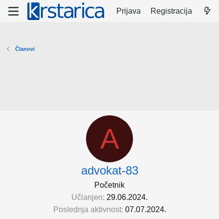
Prijava
Registracija
Članovi
A
advokat-83
Početnik
Učlanjen
29.06.2024.
Poslednja aktivnost
07.07.2024.