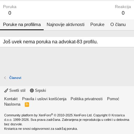
Poruka
Reakcija
0
0
Poruke na profilima
Najnovije aktivnosti
Poruke
O članu
Još uvek nema poruka na advokat-83 profilu.
Članovi
Svetli stil
Srpski
Kontakt
Pravila i uslovi korišćenja
Politika privatnosti
Pomoć
Naslovna
R
S
S
®
Community platform by XenForo
© 2010-2025 XenForo Ltd.
Copyright ©
Krstarica
d.o.o.
1999-2026. Sva prava zadržana. Zabranjena je reprodukcija u celini i u delovima
bez dozvole.
Krstarica ne snosi odgovornost za sadržaj poruka.