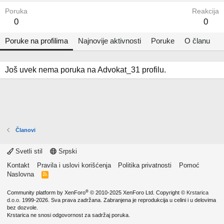
Poruka
Reakcija
0
0
Poruke na profilima
Najnovije aktivnosti
Poruke
O članu
Još uvek nema poruka na Advokat_31 profilu.
Članovi
Svetli stil
Srpski
Kontakt
Pravila i uslovi korišćenja
Politika privatnosti
Pomoć
Naslovna
R
S
S
®
Community platform by XenForo
© 2010-2025 XenForo Ltd.
Copyright ©
Krstarica
d.o.o.
1999-2026. Sva prava zadržana. Zabranjena je reprodukcija u celini i u delovima
bez dozvole.
Krstarica ne snosi odgovornost za sadržaj poruka.