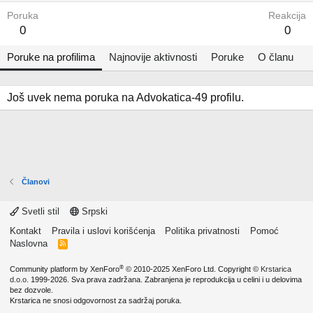
Poruka
Reakcija
0
0
Poruke na profilima
Najnovije aktivnosti
Poruke
O članu
Još uvek nema poruka na Advokatica-49 profilu.
Članovi
Svetli stil
Srpski
Kontakt
Pravila i uslovi korišćenja
Politika privatnosti
Pomoć
Naslovna
R
S
S
®
Community platform by XenForo
© 2010-2025 XenForo Ltd.
Copyright ©
Krstarica
d.o.o.
1999-2026. Sva prava zadržana. Zabranjena je reprodukcija u celini i u delovima
bez dozvole.
Krstarica ne snosi odgovornost za sadržaj poruka.