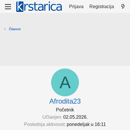
Prijava
Registracija
Članovi
A
Afrodita23
Početnik
Učlanjen
02.05.2026.
Poslednja aktivnost
ponedelјak u 16:11