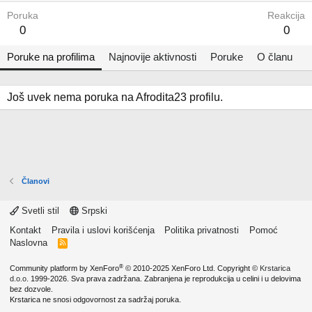
Poruka
Reakcija
0
0
Poruke na profilima
Najnovije aktivnosti
Poruke
O članu
Još uvek nema poruka na Afrodita23 profilu.
Članovi
Svetli stil
Srpski
Kontakt
Pravila i uslovi korišćenja
Politika privatnosti
Pomoć
Naslovna
R
S
S
®
Community platform by XenForo
© 2010-2025 XenForo Ltd.
Copyright ©
Krstarica
d.o.o.
1999-2026. Sva prava zadržana. Zabranjena je reprodukcija u celini i u delovima
bez dozvole.
Krstarica ne snosi odgovornost za sadržaj poruka.