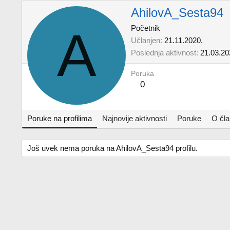
AhilovA_Sesta94
A
Početnik
Učlanjen
21.11.2020.
Poslednja aktivnost
21.03.20
Poruka
0
Poruke na profilima
Najnovije aktivnosti
Poruke
O čl
Još uvek nema poruka na AhilovA_Sesta94 profilu.