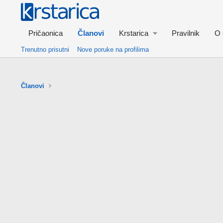
Pričaonica
Članovi
Krstarica
Pravilnik
O 
Trenutno prisutni
Nove poruke na profilima
Članovi