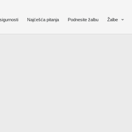
sigurnosti
Najćešća pitanja
Podnesite žalbu
Žalbe