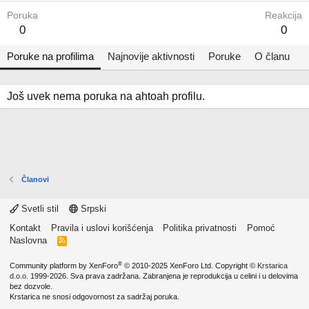
Poruka
Reakcija
0
0
Poruke na profilima
Najnovije aktivnosti
Poruke
O članu
Još uvek nema poruka na ahtoah profilu.
Članovi
Svetli stil
Srpski
Kontakt
Pravila i uslovi korišćenja
Politika privatnosti
Pomoć
Naslovna
R
S
S
®
Community platform by XenForo
© 2010-2025 XenForo Ltd.
Copyright ©
Krstarica
d.o.o.
1999-2026. Sva prava zadržana. Zabranjena je reprodukcija u celini i u delovima
bez dozvole.
Krstarica ne snosi odgovornost za sadržaj poruka.