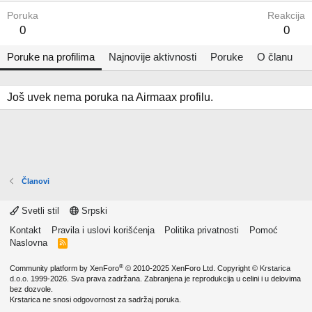
Poruka
Reakcija
0
0
Poruke na profilima
Najnovije aktivnosti
Poruke
O članu
Još uvek nema poruka na Airmaax profilu.
Članovi
Svetli stil
Srpski
Kontakt
Pravila i uslovi korišćenja
Politika privatnosti
Pomoć
Naslovna
R
S
S
®
Community platform by XenForo
© 2010-2025 XenForo Ltd.
Copyright ©
Krstarica
d.o.o.
1999-2026. Sva prava zadržana. Zabranjena je reprodukcija u celini i u delovima
bez dozvole.
Krstarica ne snosi odgovornost za sadržaj poruka.