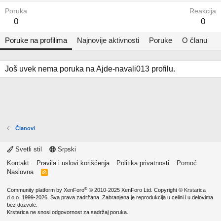
Poruka
Reakcija
0
0
Poruke na profilima
Najnovije aktivnosti
Poruke
O članu
Još uvek nema poruka na Ajde-navali013 profilu.
Članovi
Svetli stil
Srpski
Kontakt
Pravila i uslovi korišćenja
Politika privatnosti
Pomoć
Naslovna
R
S
S
®
Community platform by XenForo
© 2010-2025 XenForo Ltd.
Copyright ©
Krstarica
d.o.o.
1999-2026. Sva prava zadržana. Zabranjena je reprodukcija u celini i u delovima
bez dozvole.
Krstarica ne snosi odgovornost za sadržaj poruka.