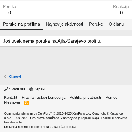
Poruka
Reakcija
0
0
Poruke na profilima
Najnovije aktivnosti
Poruke
O članu
Još uvek nema poruka na Ajla-Sarajevo profilu.
Članovi
Svetli stil
Srpski
Kontakt
Pravila i uslovi korišćenja
Politika privatnosti
Pomoć
Naslovna
R
S
S
®
Community platform by XenForo
© 2010-2025 XenForo Ltd.
Copyright ©
Krstarica
d.o.o.
1999-2026. Sva prava zadržana. Zabranjena je reprodukcija u celini i u delovima
bez dozvole.
Krstarica ne snosi odgovornost za sadržaj poruka.