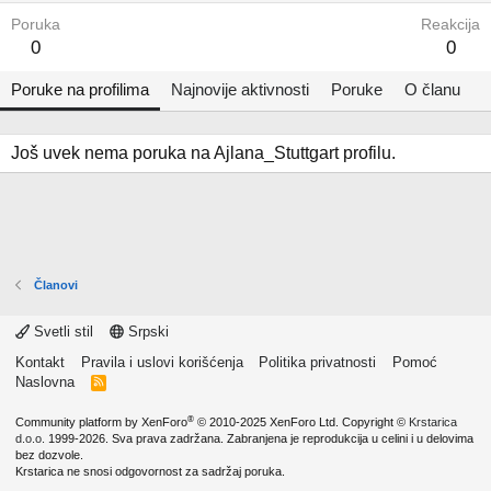
Poruka
Reakcija
0
0
Poruke na profilima
Najnovije aktivnosti
Poruke
O članu
Još uvek nema poruka na Ajlana_Stuttgart profilu.
Članovi
Svetli stil
Srpski
Kontakt
Pravila i uslovi korišćenja
Politika privatnosti
Pomoć
Naslovna
R
S
S
®
Community platform by XenForo
© 2010-2025 XenForo Ltd.
Copyright ©
Krstarica
d.o.o.
1999-2026. Sva prava zadržana. Zabranjena je reprodukcija u celini i u delovima
bez dozvole.
Krstarica ne snosi odgovornost za sadržaj poruka.