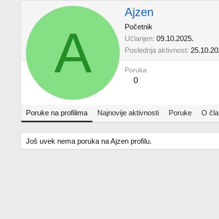
Ajzen
A
Početnik
Učlanjen
09.10.2025.
Poslednja aktivnost
25.10.20
Poruka
0
Poruke na profilima
Najnovije aktivnosti
Poruke
O čl
Još uvek nema poruka na Ajzen profilu.