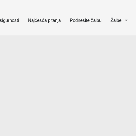
sigurnosti
Najćešća pitanja
Podnesite žalbu
Žalbe