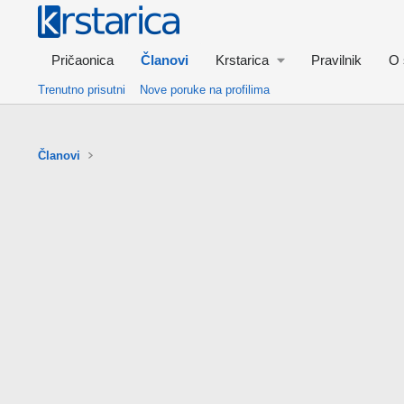
Pričaonica
Članovi
Krstarica
Pravilnik
O 
Trenutno prisutni
Nove poruke na profilima
Članovi