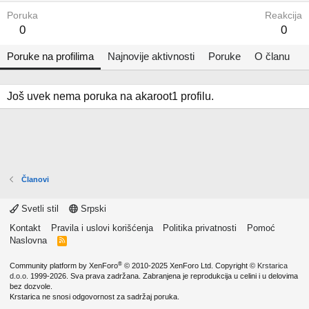
Poruka
Reakcija
0
0
Poruke na profilima
Najnovije aktivnosti
Poruke
O članu
Još uvek nema poruka na akaroot1 profilu.
Članovi
Svetli stil
Srpski
Kontakt
Pravila i uslovi korišćenja
Politika privatnosti
Pomoć
Naslovna
R
S
S
®
Community platform by XenForo
© 2010-2025 XenForo Ltd.
Copyright ©
Krstarica
d.o.o.
1999-2026. Sva prava zadržana. Zabranjena je reprodukcija u celini i u delovima
bez dozvole.
Krstarica ne snosi odgovornost za sadržaj poruka.