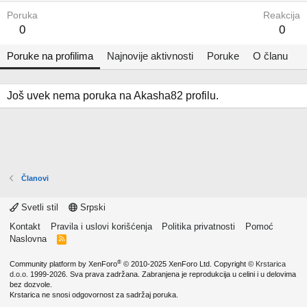
Poruka
Reakcija
0
0
Poruke na profilima
Najnovije aktivnosti
Poruke
O članu
Još uvek nema poruka na Akasha82 profilu.
Članovi
Svetli stil
Srpski
Kontakt
Pravila i uslovi korišćenja
Politika privatnosti
Pomoć
Naslovna
R
S
S
®
Community platform by XenForo
© 2010-2025 XenForo Ltd.
Copyright ©
Krstarica
d.o.o.
1999-2026. Sva prava zadržana. Zabranjena je reprodukcija u celini i u delovima
bez dozvole.
Krstarica ne snosi odgovornost za sadržaj poruka.