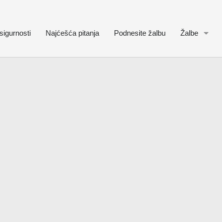
sigurnosti
Najćešća pitanja
Podnesite žalbu
Žalbe