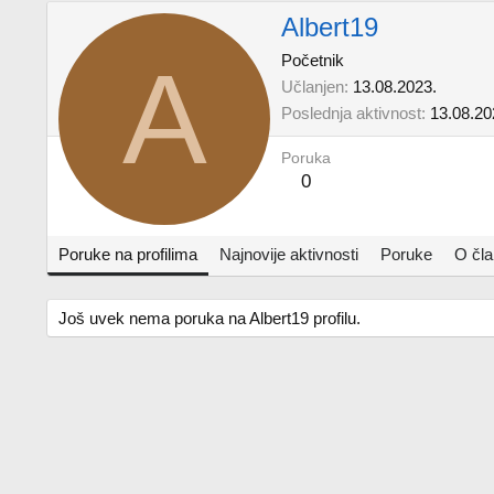
Albert19
A
Početnik
Učlanjen
13.08.2023.
Poslednja aktivnost
13.08.20
Poruka
0
Poruke na profilima
Najnovije aktivnosti
Poruke
O čl
Još uvek nema poruka na Albert19 profilu.