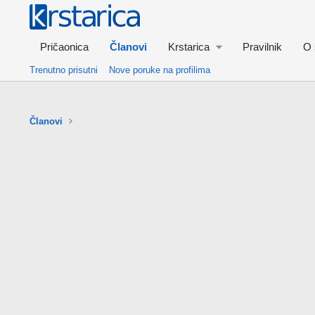
Pričaonica
Članovi
Krstarica
Pravilnik
O 
Trenutno prisutni
Nove poruke na profilima
Članovi