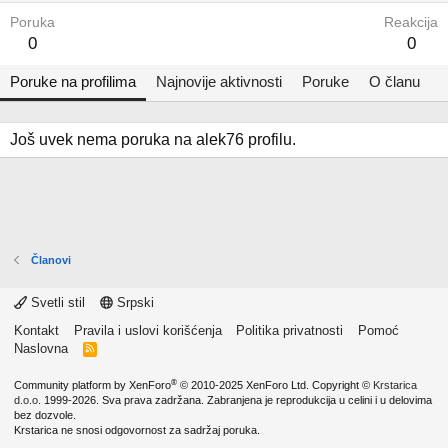
Poruka
Reakcija
0
0
Poruke na profilima
Najnovije aktivnosti
Poruke
O članu
Još uvek nema poruka na alek76 profilu.
Članovi
Svetli stil
Srpski
Kontakt
Pravila i uslovi korišćenja
Politika privatnosti
Pomoć
Naslovna
R
S
S
®
Community platform by XenForo
© 2010-2025 XenForo Ltd.
Copyright ©
Krstarica
d.o.o.
1999-2026. Sva prava zadržana. Zabranjena je reprodukcija u celini i u delovima
bez dozvole.
Krstarica ne snosi odgovornost za sadržaj poruka.