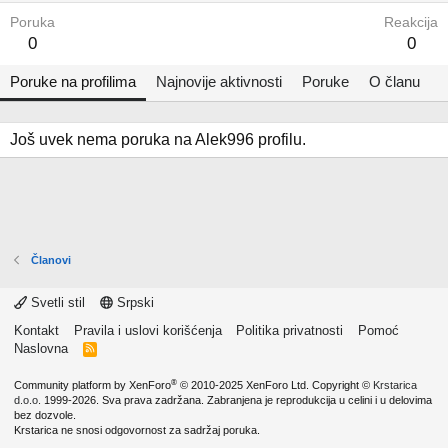
Poruka
Reakcija
0
0
Poruke na profilima
Najnovije aktivnosti
Poruke
O članu
Još uvek nema poruka na Alek996 profilu.
Članovi
Svetli stil
Srpski
Kontakt
Pravila i uslovi korišćenja
Politika privatnosti
Pomoć
Naslovna
R
S
S
®
Community platform by XenForo
© 2010-2025 XenForo Ltd.
Copyright ©
Krstarica
d.o.o.
1999-2026. Sva prava zadržana. Zabranjena je reprodukcija u celini i u delovima
bez dozvole.
Krstarica ne snosi odgovornost za sadržaj poruka.