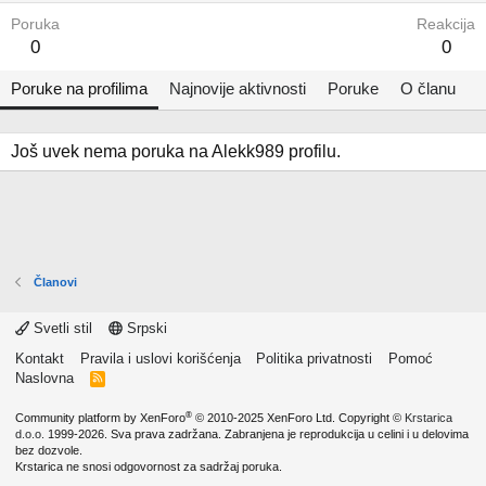
Poruka
Reakcija
0
0
Poruke na profilima
Najnovije aktivnosti
Poruke
O članu
Još uvek nema poruka na Alekk989 profilu.
Članovi
Svetli stil
Srpski
Kontakt
Pravila i uslovi korišćenja
Politika privatnosti
Pomoć
Naslovna
R
S
S
®
Community platform by XenForo
© 2010-2025 XenForo Ltd.
Copyright ©
Krstarica
d.o.o.
1999-2026. Sva prava zadržana. Zabranjena je reprodukcija u celini i u delovima
bez dozvole.
Krstarica ne snosi odgovornost za sadržaj poruka.