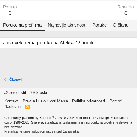
Poruka
Reakcija
0
0
Poruke na profilima
Najnovije aktivnosti
Poruke
O članu
Još uvek nema poruka na Aleksa72 profilu.
Članovi
Svetli stil
Srpski
Kontakt
Pravila i uslovi korišćenja
Politika privatnosti
Pomoć
Naslovna
R
S
S
®
Community platform by XenForo
© 2010-2025 XenForo Ltd.
Copyright ©
Krstarica
d.o.o.
1999-2026. Sva prava zadržana. Zabranjena je reprodukcija u celini i u delovima
bez dozvole.
Krstarica ne snosi odgovornost za sadržaj poruka.