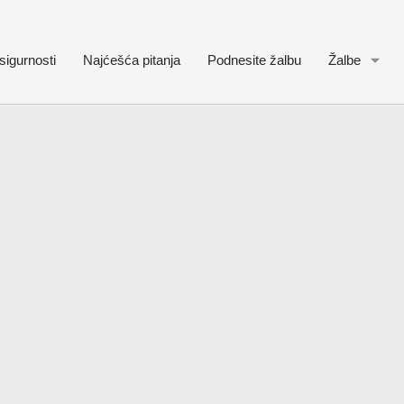
sigurnosti
Najćešća pitanja
Podnesite žalbu
Žalbe