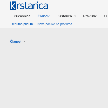
Pričaonica
Članovi
Krstarica
Pravilnik
O 
Trenutno prisutni
Nove poruke na profilima
Članovi