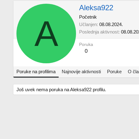
Aleksa922
A
Početnik
Učlanjen
08.08.2024.
Poslednja aktivnost
08.08.20
Poruka
0
Poruke na profilima
Najnovije aktivnosti
Poruke
O čl
Još uvek nema poruka na Aleksa922 profilu.