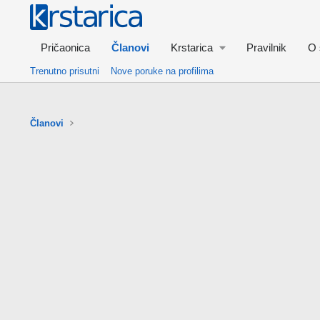
Pričaonica
Članovi
Krstarica
Pravilnik
O 
Trenutno prisutni
Nove poruke na profilima
Članovi