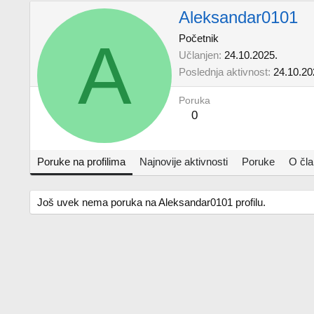
Aleksandar0101
A
Početnik
Učlanjen
24.10.2025.
Poslednja aktivnost
24.10.20
Poruka
0
Poruke na profilima
Najnovije aktivnosti
Poruke
O čl
Još uvek nema poruka na Aleksandar0101 profilu.