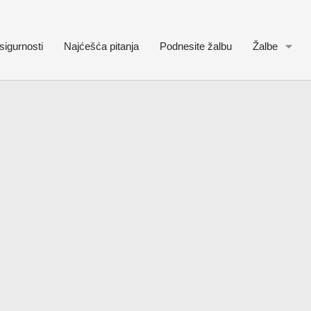
sigurnosti
Najćešća pitanja
Podnesite žalbu
Žalbe