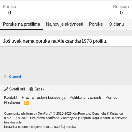
Poruka
Reakcija
0
0
Poruke na profilima
Najnovije aktivnosti
Poruke
O članu
Još uvek nema poruka na Aleksandar1978 profilu.
Članovi
Svetli stil
Srpski
Kontakt
Pravila i uslovi korišćenja
Politika privatnosti
Pomoć
Naslovna
R
S
S
®
Community platform by XenForo
© 2010-2025 XenForo Ltd.
Copyright ©
Krstarica
d.o.o.
1999-2026. Sva prava zadržana. Zabranjena je reprodukcija u celini i u delovima
bez dozvole.
Krstarica ne snosi odgovornost za sadržaj poruka.