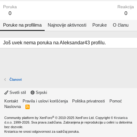
Poruka
Reakcija
0
0
Poruke na profilima
Najnovije aktivnosti
Poruke
O članu
Još uvek nema poruka na Aleksandar43 profilu.
Članovi
Svetli stil
Srpski
Kontakt
Pravila i uslovi korišćenja
Politika privatnosti
Pomoć
Naslovna
R
S
S
®
Community platform by XenForo
© 2010-2025 XenForo Ltd.
Copyright ©
Krstarica
d.o.o.
1999-2026. Sva prava zadržana. Zabranjena je reprodukcija u celini i u delovima
bez dozvole.
Krstarica ne snosi odgovornost za sadržaj poruka.