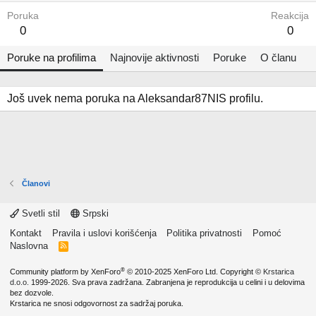
Poruka
Reakcija
0
0
Poruke na profilima
Najnovije aktivnosti
Poruke
O članu
Još uvek nema poruka na Aleksandar87NIS profilu.
Članovi
Svetli stil
Srpski
Kontakt
Pravila i uslovi korišćenja
Politika privatnosti
Pomoć
Naslovna
R
S
S
®
Community platform by XenForo
© 2010-2025 XenForo Ltd.
Copyright ©
Krstarica
d.o.o.
1999-2026. Sva prava zadržana. Zabranjena je reprodukcija u celini i u delovima
bez dozvole.
Krstarica ne snosi odgovornost za sadržaj poruka.