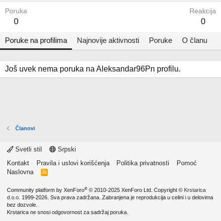
Poruka
Reakcija
0
0
Poruke na profilima
Najnovije aktivnosti
Poruke
O članu
Još uvek nema poruka na Aleksandar96Pn profilu.
Članovi
Svetli stil
Srpski
Kontakt
Pravila i uslovi korišćenja
Politika privatnosti
Pomoć
Naslovna
R
S
S
®
Community platform by XenForo
© 2010-2025 XenForo Ltd.
Copyright ©
Krstarica
d.o.o.
1999-2026. Sva prava zadržana. Zabranjena je reprodukcija u celini i u delovima
bez dozvole.
Krstarica ne snosi odgovornost za sadržaj poruka.