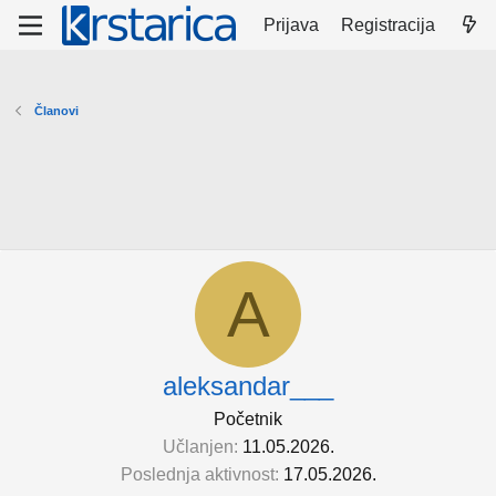
Prijava
Registracija
Članovi
A
aleksandar___
Početnik
Učlanjen
11.05.2026.
Poslednja aktivnost
17.05.2026.