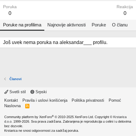
Poruka
Reakcija
0
0
Poruke na profilima
Najnovije aktivnosti
Poruke
O članu
Još uvek nema poruka na aleksandar___ profilu.
Članovi
Svetli stil
Srpski
Kontakt
Pravila i uslovi korišćenja
Politika privatnosti
Pomoć
Naslovna
R
S
S
®
Community platform by XenForo
© 2010-2025 XenForo Ltd.
Copyright ©
Krstarica
d.o.o.
1999-2026. Sva prava zadržana. Zabranjena je reprodukcija u celini i u delovima
bez dozvole.
Krstarica ne snosi odgovornost za sadržaj poruka.