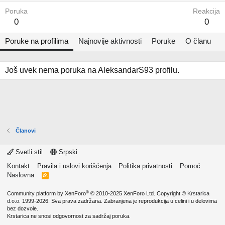
Poruka
Reakcija
0
0
Poruke na profilima
Najnovije aktivnosti
Poruke
O članu
Još uvek nema poruka na AleksandarS93 profilu.
Članovi
Svetli stil
Srpski
Kontakt
Pravila i uslovi korišćenja
Politika privatnosti
Pomoć
Naslovna
R
S
S
®
Community platform by XenForo
© 2010-2025 XenForo Ltd.
Copyright ©
Krstarica
d.o.o.
1999-2026. Sva prava zadržana. Zabranjena je reprodukcija u celini i u delovima
bez dozvole.
Krstarica ne snosi odgovornost za sadržaj poruka.