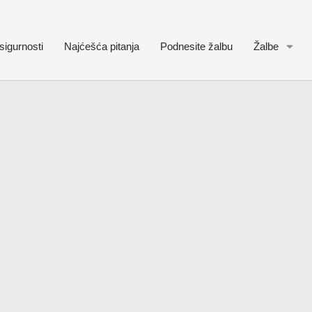
sigurnosti
Najćešća pitanja
Podnesite žalbu
Žalbe