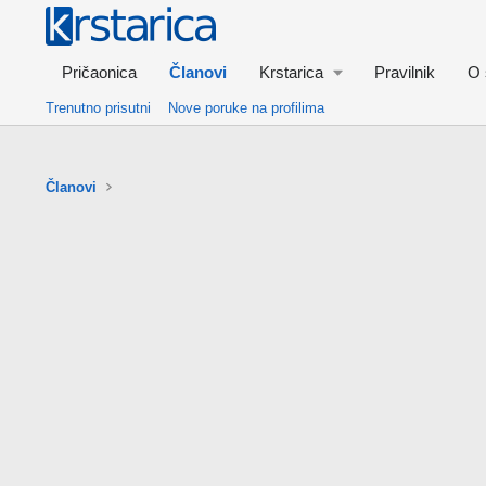
Pričaonica
Članovi
Krstarica
Pravilnik
O 
Trenutno prisutni
Nove poruke na profilima
Članovi