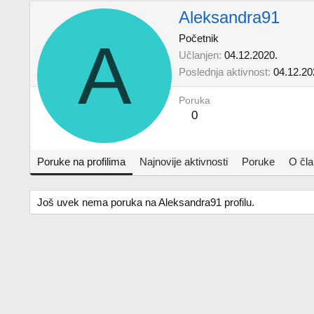
Aleksandra91
A
Početnik
Učlanjen
04.12.2020.
Poslednja aktivnost
04.12.20
Poruka
0
Poruke na profilima
Najnovije aktivnosti
Poruke
O čl
Još uvek nema poruka na Aleksandra91 profilu.