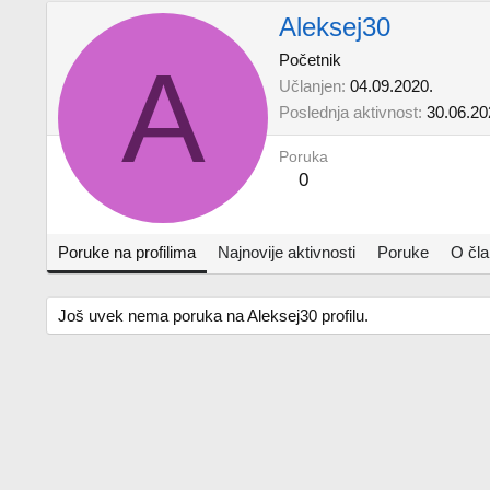
Aleksej30
A
Početnik
Učlanjen
04.09.2020.
Poslednja aktivnost
30.06.20
Poruka
0
Poruke na profilima
Najnovije aktivnosti
Poruke
O čl
Još uvek nema poruka na Aleksej30 profilu.