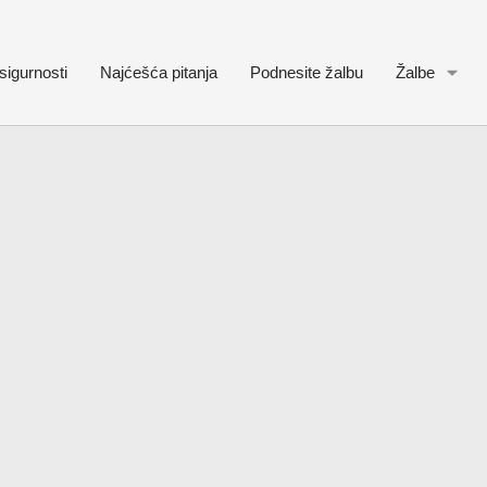
sigurnosti
Najćešća pitanja
Podnesite žalbu
Žalbe