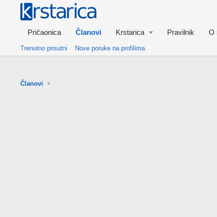
Pričaonica
Članovi
Krstarica
Pravilnik
O 
Trenutno prisutni
Nove poruke na profilima
Članovi