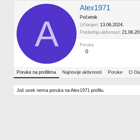
Alex1971
A
Početnik
Učlanjen
13.06.2024.
Poslednja aktivnost
21.06.20
Poruka
0
Poruke na profilima
Najnovije aktivnosti
Poruke
O čl
Još uvek nema poruka na Alex1971 profilu.