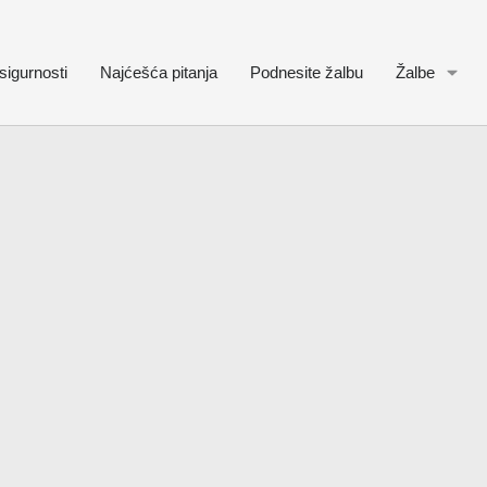
sigurnosti
Najćešća pitanja
Podnesite žalbu
Žalbe