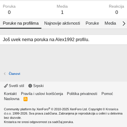
Poruka
Media
Reakcija
0
1
0
Poruke na profilima
Najnovije aktivnosti
Poruke
Media
Al
Još uvek nema poruka na Alex1992 profilu.
Članovi
Svetli stil
Srpski
Kontakt
Pravila i uslovi korišćenja
Politika privatnosti
Pomoć
Naslovna
R
S
S
®
Community platform by XenForo
© 2010-2025 XenForo Ltd.
Copyright ©
Krstarica
d.o.o.
1999-2026. Sva prava zadržana. Zabranjena je reprodukcija u celini i u delovima
bez dozvole.
Krstarica ne snosi odgovornost za sadržaj poruka.