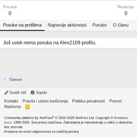
Poruka
Reakcija
0
0
Poruke na profilima
Najnovije aktivnosti
Poruke
O članu
Još uvek nema poruka na Alex2109 profilu.
Članovi
Svetli stil
Srpski
Kontakt
Pravila i uslovi korišćenja
Politika privatnosti
Pomoć
Naslovna
R
S
S
®
Community platform by XenForo
© 2010-2025 XenForo Ltd.
Copyright ©
Krstarica
d.o.o.
1999-2026. Sva prava zadržana. Zabranjena je reprodukcija u celini i u delovima
bez dozvole.
Krstarica ne snosi odgovornost za sadržaj poruka.