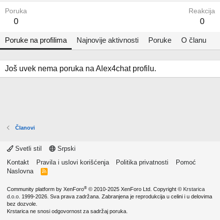
Poruka
Reakcija
0
0
Poruke na profilima
Najnovije aktivnosti
Poruke
O članu
Još uvek nema poruka na Alex4chat profilu.
Članovi
Svetli stil
Srpski
Kontakt
Pravila i uslovi korišćenja
Politika privatnosti
Pomoć
Naslovna
R
S
S
®
Community platform by XenForo
© 2010-2025 XenForo Ltd.
Copyright ©
Krstarica
d.o.o.
1999-2026. Sva prava zadržana. Zabranjena je reprodukcija u celini i u delovima
bez dozvole.
Krstarica ne snosi odgovornost za sadržaj poruka.