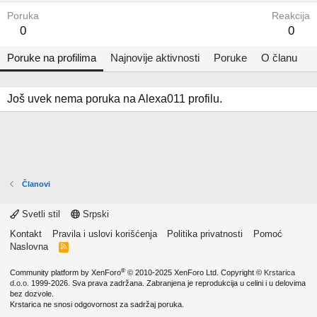
Poruka
Reakcija
0
0
Poruke na profilima
Najnovije aktivnosti
Poruke
O članu
Još uvek nema poruka na Alexa011 profilu.
Članovi
Svetli stil
Srpski
Kontakt
Pravila i uslovi korišćenja
Politika privatnosti
Pomoć
Naslovna
R
S
S
®
Community platform by XenForo
© 2010-2025 XenForo Ltd.
Copyright ©
Krstarica
d.o.o.
1999-2026. Sva prava zadržana. Zabranjena je reprodukcija u celini i u delovima
bez dozvole.
Krstarica ne snosi odgovornost za sadržaj poruka.